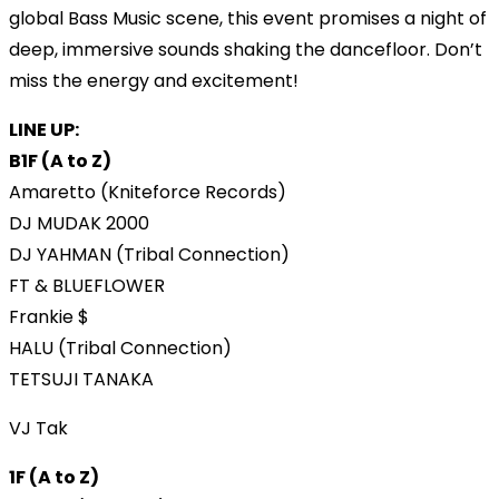
global Bass Music scene, this event promises a night of
deep, immersive sounds shaking the dancefloor. Don’t
miss the energy and excitement!
LINE UP:
B1F (A to Z)
Amaretto (Kniteforce Records)
DJ MUDAK 2000
DJ YAHMAN (Tribal Connection)
FT & BLUEFLOWER
Frankie $
HALU (Tribal Connection)
TETSUJI TANAKA
VJ Tak
1F (A to Z)