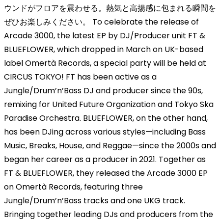
ウンドがフロアを震わせる。熱気と高揚感に包まれる瞬間を
ぜひお楽しみください。 To celebrate the release of
Arcade 3000, the latest EP by DJ/Producer unit FT &
BLUEFLOWER, which dropped in March on UK-based
label Omertà Records, a special party will be held at
CIRCUS TOKYO! FT has been active as a
Jungle/Drum’n’Bass DJ and producer since the 90s,
remixing for United Future Organization and Tokyo Ska
Paradise Orchestra. BLUEFLOWER, on the other hand,
has been DJing across various styles—including Bass
Music, Breaks, House, and Reggae—since the 2000s and
began her career as a producer in 2021. Together as
FT & BLUEFLOWER, they released the Arcade 3000 EP
on Omertà Records, featuring three
Jungle/Drum’n’Bass tracks and one UKG track.
Bringing together leading DJs and producers from the