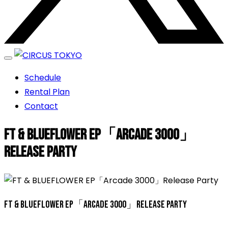
エンターテイメントスペース
Schedule
CIRCUS TOKYO
Rental Plan
Contact
FT & BLUEFLOWER EP「Arcade 3000」
Release Party
FT & BLUEFLOWER EP「Arcade 3000」Release Party