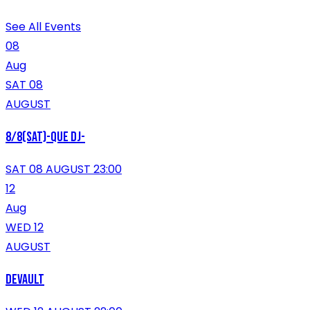
See All Events
08
Aug
SAT 08
AUGUST
8/8(SAT)-QUE DJ-
SAT 08 AUGUST 23:00
12
Aug
WED 12
AUGUST
DEVAULT