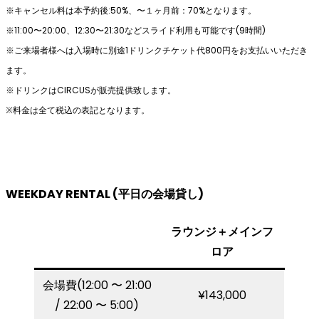
※キャンセル料は本予約後:50%、〜１ヶ⽉前：70%となります。
※11:00〜20:00、12:30〜21:30などスライド利⽤も可能です(9時間)
※ご来場者様へは⼊場時に別途1ドリンクチケット代800円をお⽀払いいただき
ます。
※ドリンクはCIRCUSが販売提供致します。
※料⾦は全て税込の表記となります。
WEEKDAY RENTAL (平日の会場貸し)
ラウンジ＋メインフ
ロア
会場費(12:00 〜 21:00
¥143,000
/ 22:00 〜 5:00)