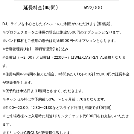
延長料金(1時間)
¥22,000
DJ、ライブを中⼼としたイベントのご利⽤がいただけます(要相談)。
※プロジェクターをご使⽤の場合は別途5500円のオプションとなります。
※バンド機材をご使⽤の場合は別途5500円~のオプションとなります。
※⾳響管理費(1名)、照明管理費(1名) 込み
※⾦曜⽇（〜21:00）と⽇曜⽇（22:00〜）はWEEKDAY RENTAL価格となりま
す。
※使⽤時間を9時間を超えた場合、1時間あたり(1分~60分) 22,000円の延⻑料⾦
が別途発⽣します。
※仮予約は申込⽇より1週間とさせていただきます。
※キャンセル料は本予約後:50%、〜１ヶ⽉前：70%となります。
※11:00〜20:00、12:30〜21:30などスライド利⽤も可能です(9時間)
※ご来場者様へは⼊場時に別途1ドリンクチケット代800円をお⽀払いいただき
ます。
※ドリンクはCIRCUSが販売提供致します。