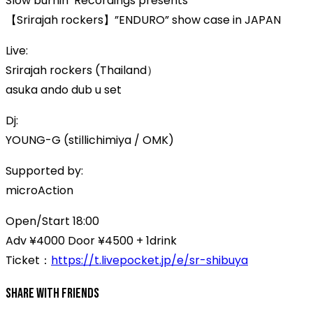
Slow burnin’ Recordings presents
【Srirajah rockers】”ENDURO” show case in JAPAN
Live:
Srirajah rockers (Thailand）
asuka ando dub u set
Dj:
YOUNG-G (stillichimiya / OMK)
Supported by:
microAction
Open/Start 18:00
Adv ¥4000 Door ¥4500 + 1drink
Ticket：
https://t.livepocket.jp/e/sr-shibuya
Share With Friends