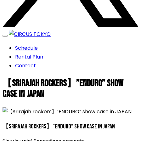
エンターテイメントスペース
Schedule
CIRCUS TOKYO
Rental Plan
Contact
【Srirajah rockers】”ENDURO” show
case in JAPAN
【Srirajah rockers】”ENDURO” show case in JAPAN