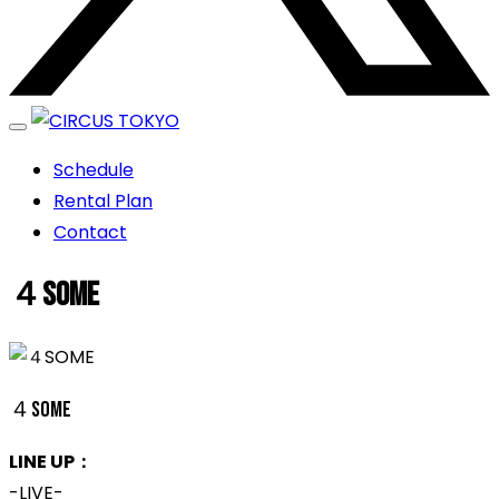
エンターテイメントスペース
Schedule
CIRCUS TOKYO
Rental Plan
Contact
４SOME
４SOME
LINE UP：
-LIVE-