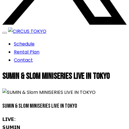
エンターテイメントスペース
Schedule
CIRCUS TOKYO
Rental Plan
Contact
SUMIN & Slom MINISERIES LIVE IN TOKYO
SUMIN & Slom MINISERIES LIVE IN TOKYO
𝗟𝗜𝗩𝗘::
𝗦𝗨𝗠𝗜𝗡