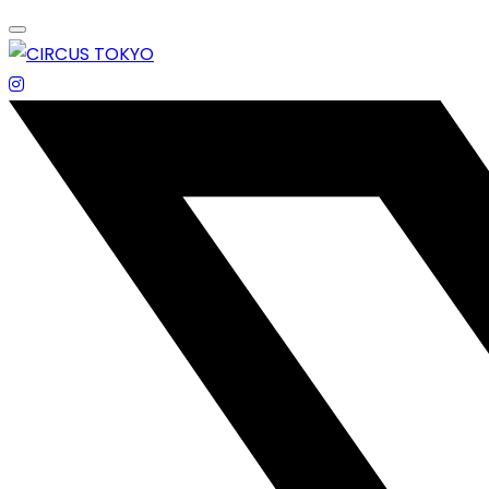
Skip
to
content
エンターテイメントスペース