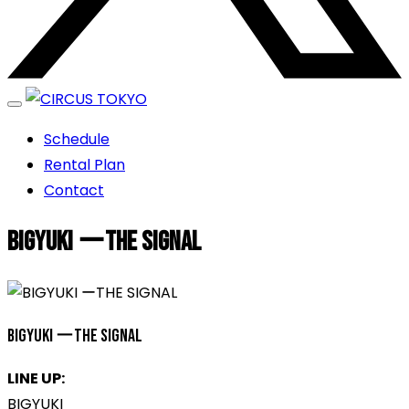
エンターテイメントスペース
Schedule
CIRCUS TOKYO
Rental Plan
Contact
BIGYUKI ーTHE SIGNAL
BIGYUKI ーTHE SIGNAL
LINE UP:
BIGYUKI