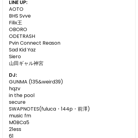
LINE UP:
AOTO
BHS Svve
Filix王
OBORO
ODETRASH
Pvin Connect Reason
Sad Kid Yaz
Siero
山田ギャル神宮
DJ:
GUNMA (135&weird39)
hqzv
in the pool
secure
SWAPNOTES(fuluca・144p・前澤)
music fm
M0BCa5
21ess
61