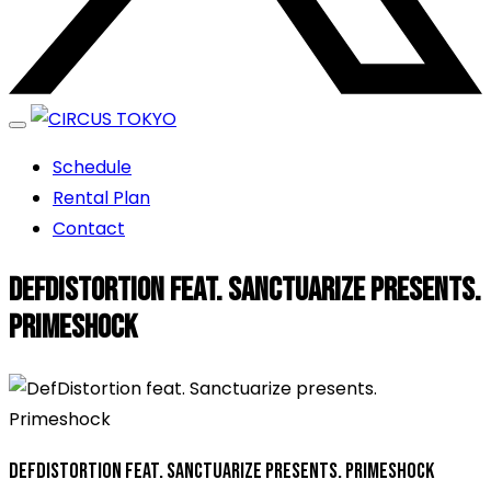
エンターテイメントスペース
Schedule
CIRCUS TOKYO
Rental Plan
Contact
DefDistortion feat. Sanctuarize presents.
Primeshock
DefDistortion feat. Sanctuarize presents. Primeshock