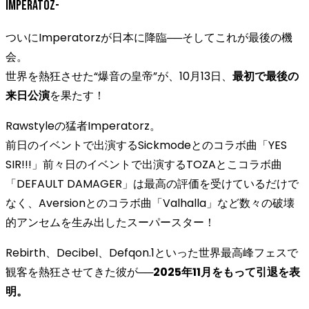
Imperatoz-
ついにImperatorzが日本に降臨──そしてこれが最後の機
会。
世界を熱狂させた“爆音の皇帝”が、10月13日、
最初で最後の
来日公演
を果たす！
Rawstyleの猛者Imperatorz。
前日のイベントで出演するSickmodeとのコラボ曲「YES
SIR!!!」前々日のイベントで出演するTOZAとこコラボ曲
「DEFAULT DAMAGER」は最高の評価を受けているだけで
なく、Aversionとのコラボ曲「Valhalla」など数々の破壊
的アンセムを生み出したスーパースター！
Rebirth、Decibel、Defqon.1といった世界最高峰フェスで
観客を熱狂させてきた彼が──
2025年11月をもって引退を表
明。