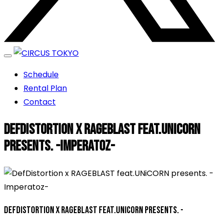
エンターテイメントスペース
Schedule
CIRCUS TOKYO
Rental Plan
Contact
DefDistortion x RAGEBLAST feat.UNiCORN
presents. -Imperatoz-
DefDistortion x RAGEBLAST feat.UNiCORN presents. -