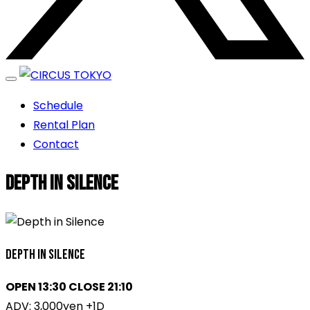
エンターテイメントスペース
Schedule
CIRCUS TOKYO
Rental Plan
Contact
Depth in Silence
Depth in Silence
OPEN 13:30 CLOSE 21:10
ADV: 3,000yen +1D