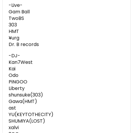
-Live-
Gam Ball
TwoBS
303
HMT
¥urg
Dr. B records
-DJ-
Kan7West
Kai
Odo
PiNGOO
Liberty
shunsuke(303)
Gawa(HMT)
ast
YU(KEYTOTHECITY)
SHUMIYA(LOST)
xalvi