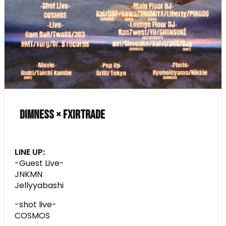
Dimness × FXIRTRADE
LINE UP:
-Guest Live-
JNKMN
Jellyyabashi
-shot live-
COSMOS