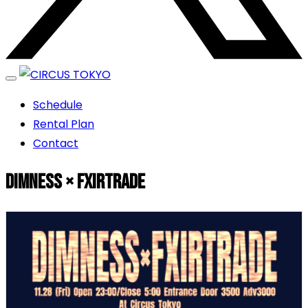
エンターテイメントスペース
Schedule
CIRCUS TOKYO
Rental Plan
Contact
Dimness × FXIRTRADE