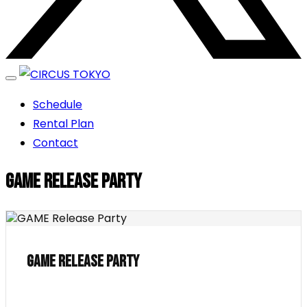
エンターテイメントスペース
Schedule
CIRCUS TOKYO
Rental Plan
Contact
GAME Release Party
GAME Release Party