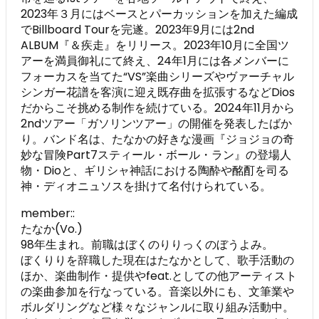
2023年３月にはベースとパーカッションを加えた編成
でBillboard Tourを完遂。2023年9月には2nd
ALBUM『＆疾走』をリリース。2023年10月に全国ツ
アーを満員御礼にて終え、24年1月には各メンバーに
フォーカスを当てた“VS”楽曲シリーズやヴァーチャル
シンガー花譜を客演に迎え既存曲を拡張するなどDios
だからこそ挑める制作を続けている。2024年11月から
2ndツアー「ガソリンツアー」の開催を発表したばか
り。バンド名は、たなかの好きな漫画『ジョジョの奇
妙な冒険Part7スティール・ボール・ラン』の登場人
物・Dioと、ギリシャ神話における陶酔や酩酊を司る
神・ディオニュソスを掛けて名付けられている。
member::
たなか(Vo.)
98年生まれ。前職はぼくのりりっくのぼうよみ。
ぼくりりを辞職した現在はたなかとして、歌手活動の
ほか、楽曲制作・提供やfeat.としての他アーティスト
の楽曲参加を行なっている。音楽以外にも、文筆業や
ボルダリングなど様々なジャンルに取り組み活動中。