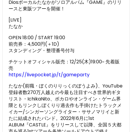
Diosボーカルたなかがソロアルバム『GAME』のリリ
ースと東阪ツアーを開催！
[LIVE]
たなか
OPEN 18:00 / START 19:00
前売券：4,500円(＋1D)
スタンディング・整理番号付与
チケットオフィシャル販売：12/25(木)19:00~ 先着販
売
https://livepocket.jp/t/gameparty
たなか(前職・ぼくのりりっくのぼうよみ)、YouTube
登録者数270万人越えの今最も注目すべき世界的ギタ
リスト・IchikaNito、ボカロやオンライン・ゲーム界
隈ともリンクしぼくりり過去作も手掛けたトラックメ
イカー/シンガーソングライター・ササノマリイと新
たに結成されたバンド。2022年6月に1st
ALBUM『CASTLE』をリリースして以降、全国５大都
市を巡る1stツアーを各地ソールドアウトで終え、