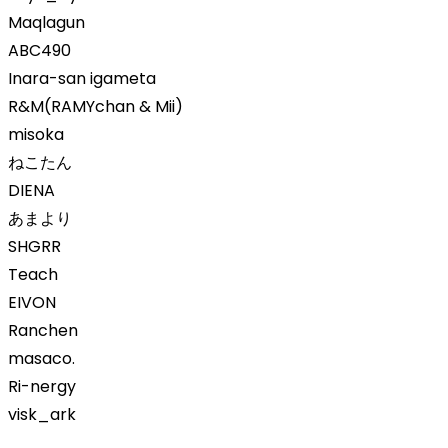
Maqlagun
ABC490
Inara-san igameta
R&M(RAMYchan & Mii)
misoka
ねこたん
DIENA
あまより
SHGRR
Teach
EIVON
Ranchen
masaco.
Ri-nergy
visk_ark