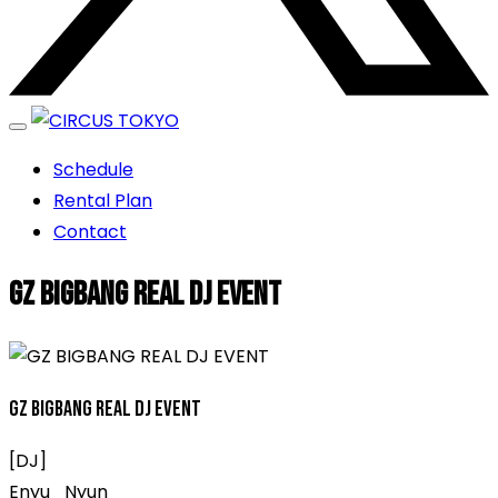
エンターテイメントスペース
Schedule
CIRCUS TOKYO
Rental Plan
Contact
GZ BIGBANG REAL DJ EVENT
GZ BIGBANG REAL DJ EVENT
[DJ]
Enyu_Nyun