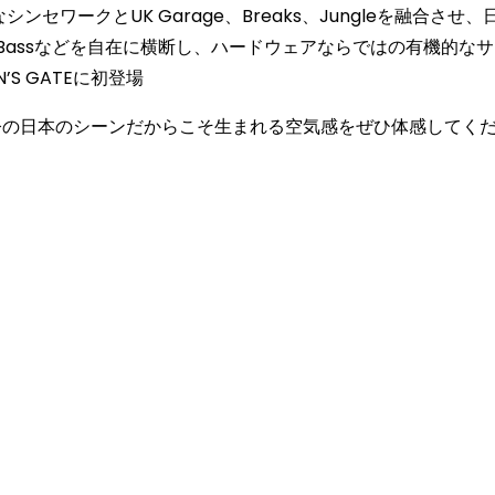
YCLEX) 緻密なシンセワークとUK Garage、Breaks、Jun
t、Drum & Bassなどを自在に横断し、ハードウェアならではの
S GATEに初登場
う、今の日本のシーンだからこそ生まれる空気感をぜひ体感してく