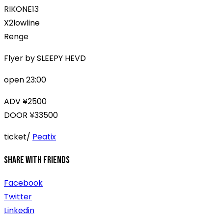
RIKONE13
X2lowline ⁡
Renge
Flyer by SLEEPY HEVD
open 23:00
ADV ¥2500
DOOR ¥33500
ticket/
Peatix
Share With Friends
Facebook
Twitter
Linkedin