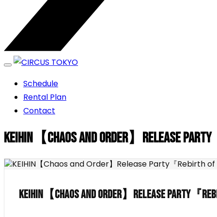
エンターテイメントスペース
Schedule
CIRCUS TOKYO
Rental Plan
Contact
KEIHIN【Chaos and Order】Release Party
KEIHIN【Chaos and Order】Release Party『Rebi