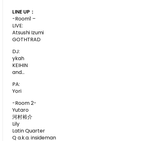
LINE UP：
-Room1 –
LIVE:
Atsushi Izumi
GOTHTRAD
DJ:
ykah
KEIHIN
and…
PA:
Yori
-Room 2-
Yutaro
河村裕介
Lily
Latin Quarter
Q a.k.a. insideman