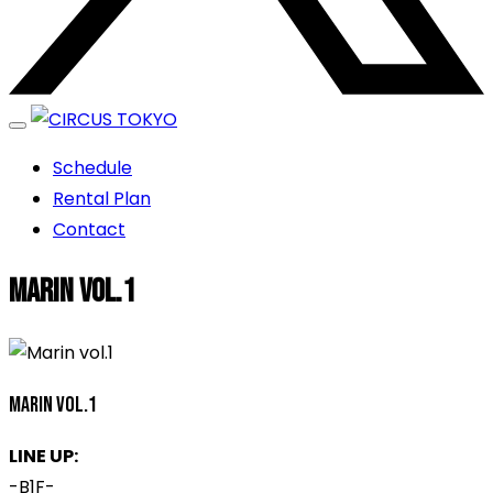
エンターテイメントスペース
Schedule
CIRCUS TOKYO
Rental Plan
Contact
Marin vol.1
Marin vol.1
LINE UP:
-B1F-