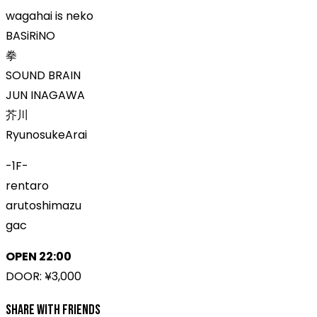
wagahai is neko
BASiRiNO
拳
SOUND BRAIN
JUN INAGAWA
芥川
RyunosukeArai
-1F-
rentaro
arutoshimazu
gac
OPEN 22:00
DOOR: ¥3,000
Share With Friends