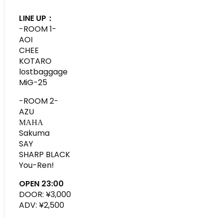
LINE UP：
-ROOM 1-
AOI
CHEE
KOTARO
lostbaggage
MiG-25
-ROOM 2-
AZU
МАНА
Sakuma
SAY
SHARP BLACK
You-Ren!
OPEN 23:00
DOOR: ¥3,000
ADV: ¥2,500