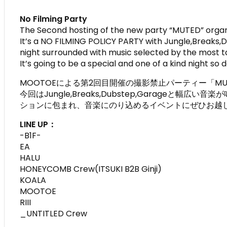
No Filming Party
The Second hosting of the new party “MUTED” org
It’s a NO FILMING POLICY PARTY with Jungle,Breaks
night surrounded with music selected by the most t
It’s going to be a special and one of a kind night so d
MOOTOEによる第2回目開催の撮影禁止パーティー「MU
今回はJungle,Breaks,Dubstep,Garage
ションに包まれ、音楽にのり込めるイベントにぜひお越
LINE UP：
-B1F-
EA
HALU
HONEYCOMB Crew(ITSUKI B2B Ginji)
KOALA
MOOTOE
RIII
_UNTITLED Crew