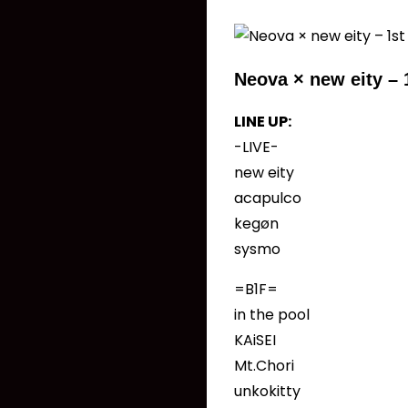
Neova × new eity – 
LINE UP:
-LIVE-
new eity
acapulco
kegøn
sysmo
=B1F=
in the pool
KAiSEI
Mt.Chori
unkokitty