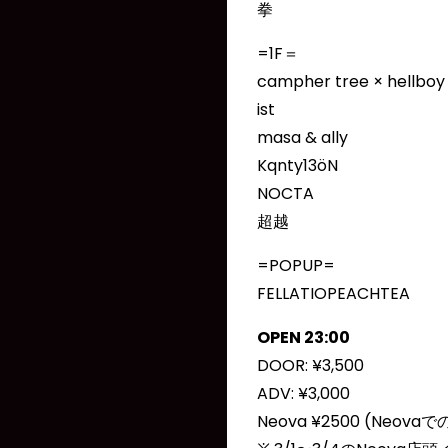
拳
=1F＝
campher tree × hellboy
ist
masa & ally
Kqnty13öN
NOCTA
超越
=POPUP=
FELLATIOPEACHTEA
OPEN 23:00
DOOR: ¥3,500
ADV: ¥3,000
Neova ¥2500 (Neov