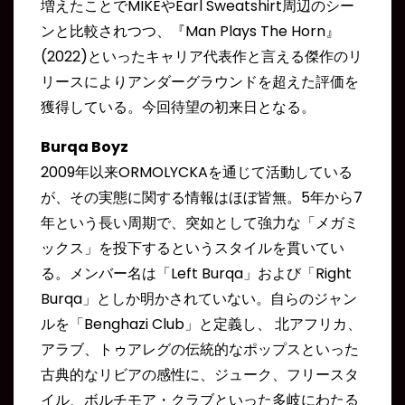
増えたことでMIKEやEarl Sweatshirt周辺のシー
ンと比較されつつ、『Man Plays The Horn』
(2022)といったキャリア代表作と言える傑作のリ
リースによりアンダーグラウンドを超えた評価を
獲得している。今回待望の初来日となる。
Burqa Boyz
2009年以来ORMOLYCKAを通じて活動している
が、その実態に関する情報はほぼ皆無。5年から7
年という長い周期で、突如として強力な「メガミ
ックス」を投下するというスタイルを貫いてい
る。メンバー名は「Left Burqa」および「Right
Burqa」としか明かされていない。自らのジャン
ルを「Benghazi Club」と定義し、 北アフリカ、
アラブ、トゥアレグの伝統的なポップスといった
古典的なリビアの感性に、ジューク、フリースタ
イル、ボルチモア・クラブといった多岐にわたる