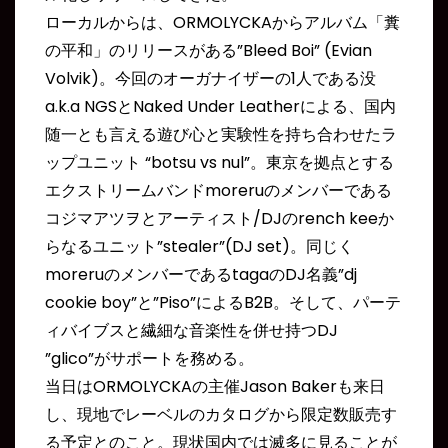
ローカルからは、ORMOLYCKAからアルバム「糞
の平和」のリリースがある”Bleed Boi” (Evian
Volvik)。今回のオーガナイザーの1人である没
a.k.a NGSとNaked Under Leatherによる、国内
随一とも言える遊び心と実験性を持ち合わせたラ
ップユニット “botsu vs nul”。東京を拠点とする
エクストリームバンドmoreruのメンバーである
コジマアツヲとアーティスト/DJのrench keeか
らなるユニット”stealer”(DJ set)。同じく
moreruのメンバーであるtagaのDJ名義”dj
cookie boy”と”Piso”によるB2B。そして、パーテ
ィバイブスと繊細な音楽性を併せ持つDJ
”glico”がサポートを務める。
当日はORMOLYCKAの主催Jason Bakerも来日
し、現地でレーベルのカタログから限定数販売す
る予定とのこと。現状国内では滅多に見ることが