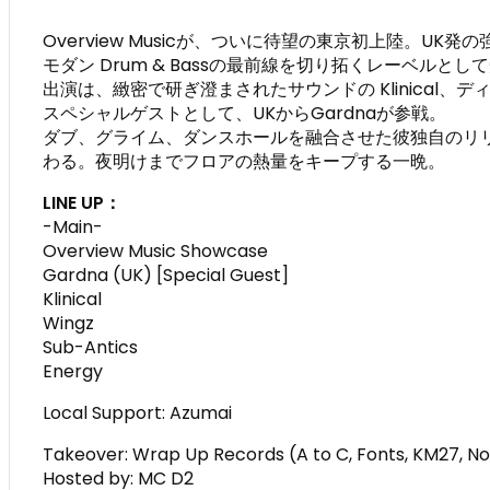
Overview Musicが、ついに待望の東京初上陸。UK発の
モダン Drum & Bassの最前線を切り拓くレーベルとし
出演は、緻密で研ぎ澄まされたサウンドの Klinical、ディ
スペシャルゲストとして、UKからGardnaが参戦。
ダブ、グライム、ダンスホールを融合させた彼独自のリリック
わる。夜明けまでフロアの熱量をキープする一晩。
LINE UP：
-Main-
Overview Music Showcase
Gardna (UK) [Special Guest]
Klinical
Wingz
Sub-Antics
Energy
Local Support: Azumai
Takeover: Wrap Up Records (A to C, Fonts, KM27, No
Hosted by: MC D2