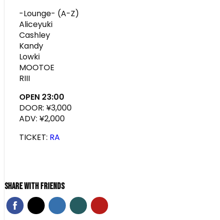
-Lounge- (A-Z)
Aliceyuki
Cashley
Kandy
Lowki
MOOTOE
RIII
OPEN 23:00
DOOR: ¥3,000
ADV: ¥2,000
TICKET:
RA
Share With Friends