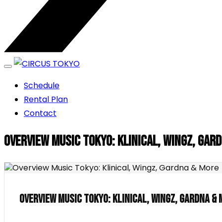
エンターテイメントスペース
Schedule
CIRCUS TOKYO
Rental Plan
Contact
Overview Music Tokyo: Klinical, Wingz, Gar
Overview Music Tokyo: Klinical, Wingz, Gardna &