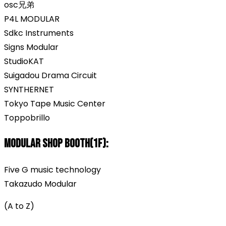
osc兄弟
P4L MODULAR
Sdkc Instruments
Signs Modular
StudioKAT
Suigadou Drama Circuit
SYNTHERNET
Tokyo Tape Music Center
Toppobrillo
Modular Shop Booth(1F):
Five G music technology
Takazudo Modular
(A to Z)