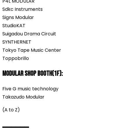
P4L MODULAR
Sdkc Instruments
Signs Modular
StudioKAT
Suigadou Drama Circuit
SYNTHERNET
Tokyo Tape Music Center
Toppobrillo
Modular Shop Booth(1F):
Five G music technology
Takazudo Modular
(A to Z)
——————