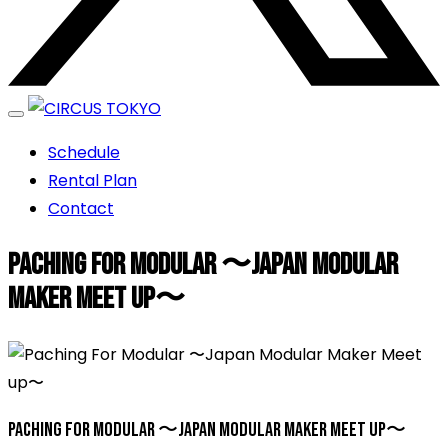
エンターテイメントスペース
Schedule
CIRCUS TOKYO
Rental Plan
Contact
Paching For Modular 〜Japan Modular
Maker Meet up〜
Paching For Modular 〜Japan Modular Maker Meet up〜