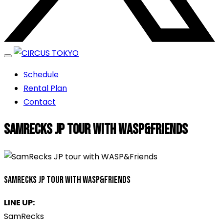
エンターテイメントスペース
Schedule
CIRCUS TOKYO
Rental Plan
Contact
SamRecks JP tour with WASP&Friends
SamRecks JP tour with WASP&Friends
LINE UP:
SamRecks