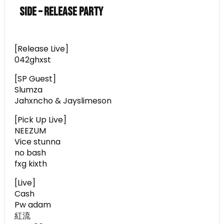
SIDE – Release Party
[Release Live]
042ghxst
[SP Guest]
Slumza
Jahxncho & Jayslimeson
[Pick Up Live]
NEEZUM
Vice stunna
no bash
fxg kixth
[Live]
Cash
Pw adam
紅流