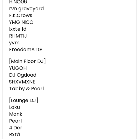
H.NO06
rvn graveyard
F.K.Crows
YMG NiCO
Ixxte 1d
RHMTIJ
yvm
FreedomATG
[Main Floor DJ]
YUGOH
DJ Ogdoad
SHXVMXNE
Tabby & Pearl
[Lounge DJ]
Loku
Monk
Pearl
4:Der
Rxtä