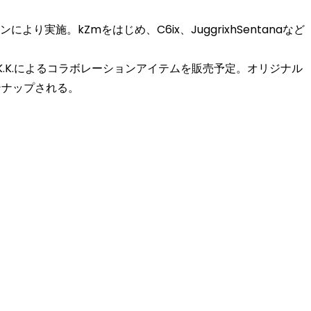
り実施。kZmをはじめ、C6ix、JuggrixhSentanaなど
EST K.K.によるコラボレーションアイテムを販売予定。オリジナル
ンナップされる。