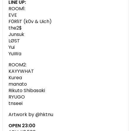
LINE UP:
ROOM1:
EVE
F0R1iT (k0v & Uich)
the2$
Junsuk
LØST
Yui
YuWa
ROOM2:
KAYYWHAT
Kurea
manato
Rikuto Shibasaki
RYUGO
tnseei
Artwork by @hktnu
OPEN 23:00