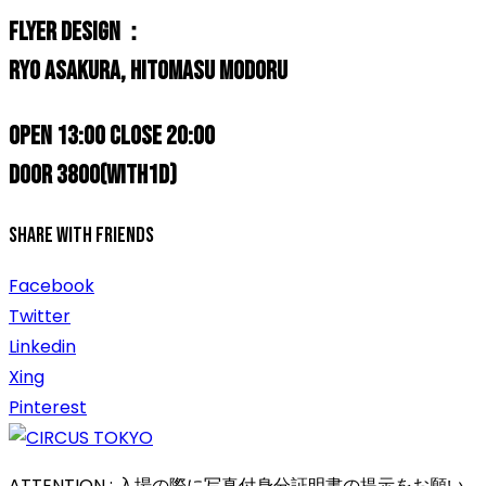
FLYER DESIGN：
Ryo Asakura, Hitomasu Modoru
OPEN 13:00 CLOSE 20:00
DOOR 3800(with1D)
Share With Friends
Facebook
Twitter
Linkedin
Xing
Pinterest
ATTENTION : 入場の際に写真付身分証明書の提示をお願い