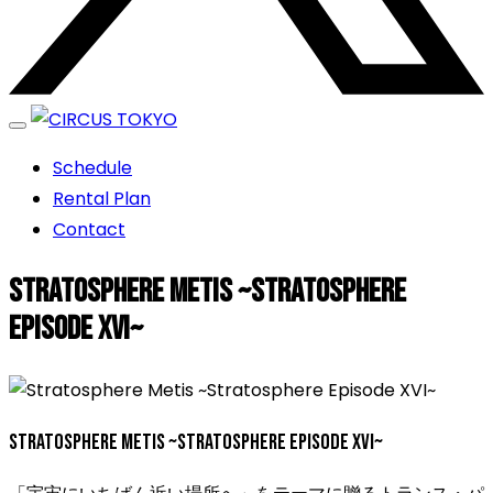
エンターテイメントスペース
Schedule
CIRCUS TOKYO
Rental Plan
Contact
Stratosphere Metis ~Stratosphere
Episode XVI~
Stratosphere Metis ~Stratosphere Episode XVI~