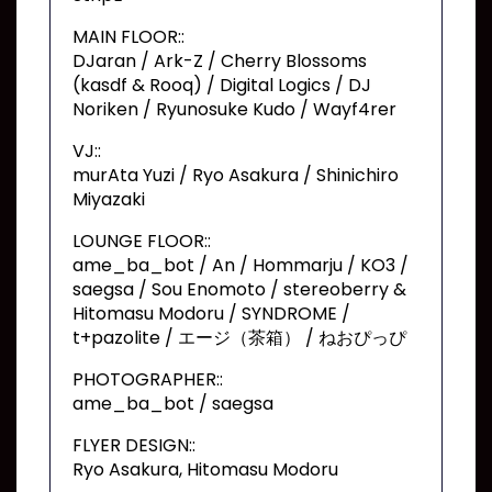
MAIN FLOOR::
DJaran / Ark-Z / Cherry Blossoms
(kasdf & Rooq) / Digital Logics / DJ
Noriken / Ryunosuke Kudo / Wayf4rer
VJ::
murAta Yuzi / Ryo Asakura / Shinichiro
Miyazaki
LOUNGE FLOOR::
ame_ba_bot / An / Hommarju / KO3 /
saegsa / Sou Enomoto / stereoberry &
Hitomasu Modoru / SYNDROME /
t+pazolite / エージ（茶箱） / ねおぴっぴ
PHOTOGRAPHER::
ame_ba_bot / saegsa
FLYER DESIGN::
Ryo Asakura, Hitomasu Modoru