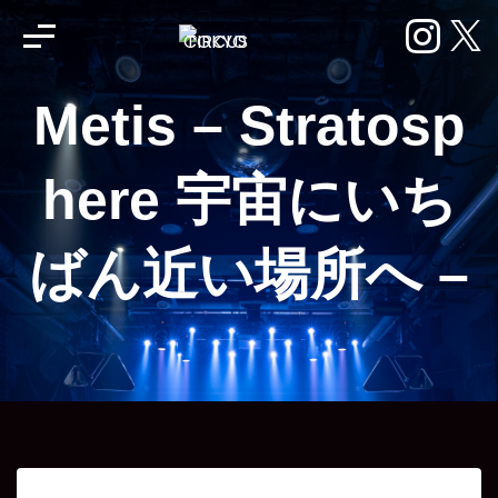
Skip
to
エンターテイメントスペース
content
Metis – Stratosp
here 宇宙にいち
ばん近い場所へ –