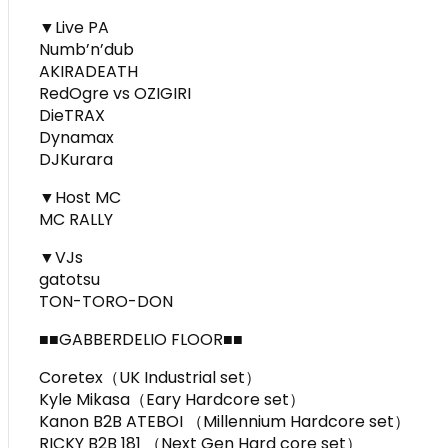
▼Live PA
Numb’n’dub
AKIRADEATH
RedOgre vs OZIGIRI
DieTRAX
Dynamax
DJKurara
▼Host MC
MC RALLY
▼VJs
gatotsu
TON-TORO-DON
■■GABBERDELIO FLOOR■■
Coretex（UK Industrial set）
Kyle Mikasa（Eary Hardcore set）
Kanon B2B ATEBOI （Millennium Hardcore set）
RICKY B2B 181 （Next Gen Hard core set）