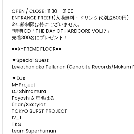
OPEN / CLOSE : 11:30 – 21:00
ENTRANCE FREE!!!(入場無料・ドリンク代別途800円)
※年齢制限は特にございません。
*特典CD「THE DAY OF HARDCORE VOL.17」
先着300名にプレゼント！
■■X-TREME FLOOR■■
▼Special Guest
Leviathan aka Tellurian (Cenobite Records/Mokum 
▼DJs
M-Project
DJ Shimamura
Poyoshi & 星名はる
6Tan/Sixstylez
TOKYO BURST PROJECT
12_1
TKG
team Superhuman