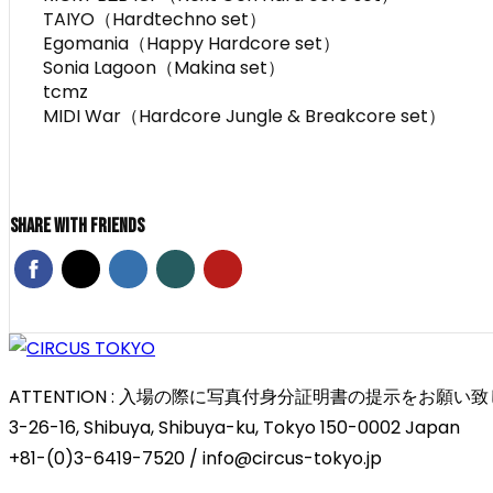
TAIYO（Hardtechno set）
Egomania（Happy Hardcore set）
Sonia Lagoon（Makina set）
tcmz
MIDI War（Hardcore Jungle & Breakcore set）
Share With Friends
ATTENTION : 入場の際に写真付身分証明書の提示をお
3-26-16, Shibuya, Shibuya-ku, Tokyo 150-0002 Japan
+81-(0)3-6419-7520 / info@circus-tokyo.jp