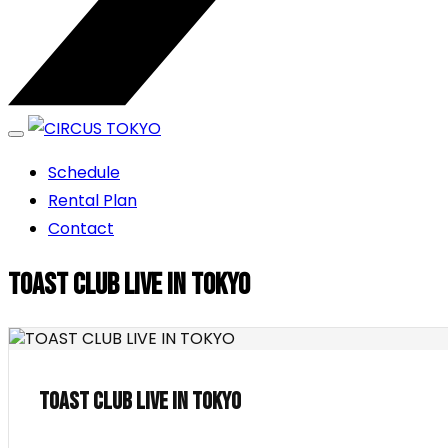
エンターテイメントスペース
Schedule
CIRCUS TOKYO
Rental Plan
Contact
TOAST CLUB LIVE IN TOKYO
TOAST CLUB LIVE IN TOKYO