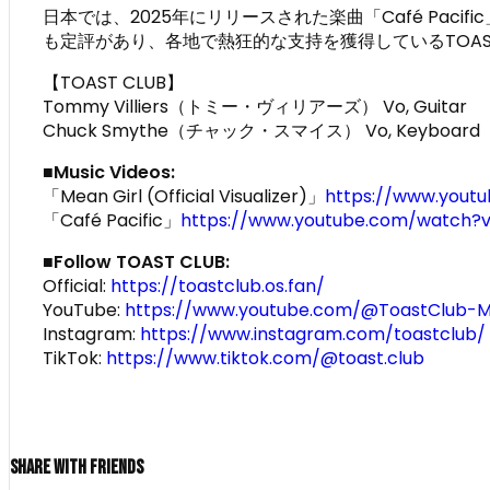
日本では、2025年にリリースされた楽曲「Café Pa
も定評があり、各地で熱狂的な支持を獲得しているTOA
【TOAST CLUB】
Tommy Villiers（トミー・ヴィリアーズ） Vo, Guitar
Chuck Smythe（チャック・スマイス） Vo, Keyboard
■Music Videos:
「Mean Girl (Official Visualizer)」
https://www.yout
「Café Pacific」
https://www.youtube.com/watch
■Follow TOAST CLUB:
Official:
https://toastclub.os.fan/
YouTube:
https://www.youtube.com/@ToastClub-M
Instagram:
https://www.instagram.com/toastclub/
TikTok:
https://www.tiktok.com/@toast.club
Share With Friends