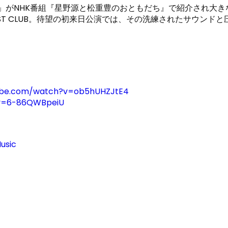
cific」がNHK番組『星野源と松重豊のおともだち』で紹介さ
ST CLUB。待望の初来日公演では、その洗練されたサウンド
ube.com/watch?v=ob5hUHZJtE4
?v=6-86QWBpeiU
usic