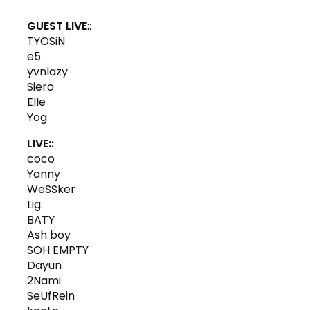
GUEST LIVE
::
TYOSiN
e5
yvnlazy
Siero
Elle
Yog
LIVE::
coco
Yanny
WeSSker
Lig.
BATY
Ash boy
SOH EMPTY
Dayun
2Nami
SeUfRein