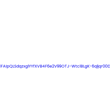
e/1FAIpQLSdqzxglYYfXVB4F6e2V99OTJ-WtclBLgK-6qljqr