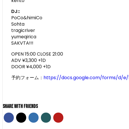
kento
DJ::
PoCo&himiCo
Sohta
tragicriver
yumeqirica
SAKVTA!!!
OPEN 15:00 CLOSE 21:00
ADV ¥3,300 +1D
DOOR ¥4,000 +1D
予約フォーム：
https://docs.google.com/forms/d/
Share With Friends