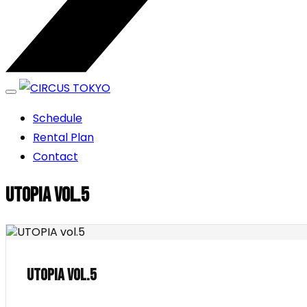
エンターテイメントスペース
Schedule
CIRCUS TOKYO
Rental Plan
Contact
UTOPIA vol.5
UTOPIA vol.5