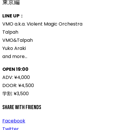
東京編
LINE UP：
VMO a.k.a. Violent Magic Orchestra
Talpah
VMO&Talpah
Yuko Araki
and more…
OPEN 19:00
ADV: ¥4,000
DOOR: ¥4,500
学割: ¥3,500
Share With Friends
Facebook
Twitter