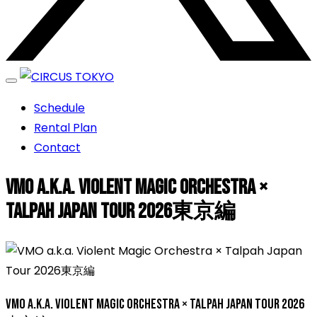
エンターテイメントスペース
Schedule
CIRCUS TOKYO
Rental Plan
Contact
VMO a.k.a. Violent Magic Orchestra ×
Talpah Japan Tour 2026東京編
VMO a.k.a. Violent Magic Orchestra × Talpah Japan Tour 2026