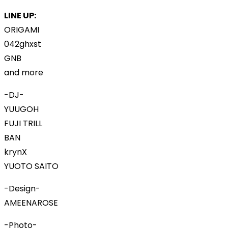
LINE UP:
ORIGAMI
042ghxst
GNB
and more
-DJ-
YUUGOH
FUJI TRILL
BAN
krynX
YUOTO SAITO
-Design-
AMEENAROSE
-Photo-