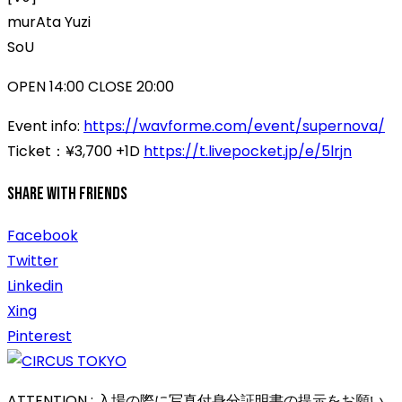
murAta Yuzi
SoU
OPEN 14:00 CLOSE 20:00
Event info:
https://wavforme.com/event/supernova/
Ticket：¥3,700 +1D
https://t.livepocket.jp/e/5lrjn
Share With Friends
Facebook
Twitter
Linkedin
Xing
Pinterest
ATTENTION : 入場の際に写真付身分証明書の提示をお願い