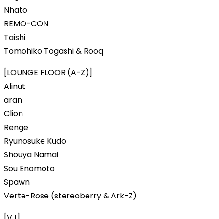
Nhato
REMO-CON
Taishi
Tomohiko Togashi & Rooq
[LOUNGE FLOOR (A-Z)]
Alinut
aran
Clion
Renge
Ryunosuke Kudo
Shouya Namai
Sou Enomoto
Spawn
Verte-Rose (stereoberry & Ark-Z)
[VJ]