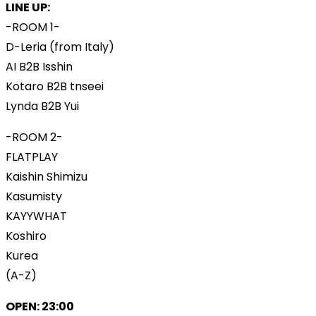
LINE UP:
-ROOM 1-
D-Leria (from Italy)
AI B2B Isshin
Kotaro B2B tnseei
Lynda B2B Yui
-ROOM 2-
FLATPLAY
Kaishin Shimizu
Kasumisty
KAYYWHAT
Koshiro
Kurea
(A-Z)
OPEN: 23:00