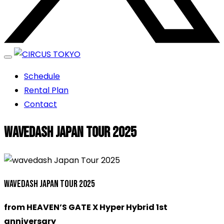
エンターテイメントスペース
Schedule
CIRCUS TOKYO
Rental Plan
Contact
wavedash Japan Tour 2025
wavedash Japan Tour 2025
from HEAVEN’S GATE X Hyper Hybrid 1st
anniversary