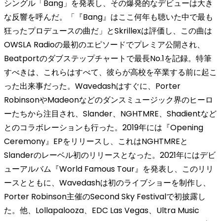
シングル「Bang」を発表し、その爆発的なデビューは大き
な反響を呼んだ。「『Bang』はここ何年も聴いた中で最も
狂ったプロデュースの曲だ」とSkrillexは評価し、この曲は
OWSLA Radioの最初のエピソードでプレミア公開され、
Beatportのダブステップチャートで最長No.1を記録。特筆
すべきは、これらはすべて、彼らが高校を卒業する前に起こ
った出来事だった。Wavedashはすぐに、Porter
RobinsonやMadeonなどのダンスミュージック界のヒーロ
ーたちから注目され、Slander、NGHTMRE、Shadientなど
とのコラボレーションも行った。2019年には『Opening
Ceremony』EPをリリースし、これはNGHTMREと
Slanderのレーベル初のリリースとなった。2021年にはデビ
ューアルバム『World Famous Tour』を発表し、このリリ
ースとともに、Wavedashは初のライブショーを制作し、
Porter Robinson主催のSecond Sky Festivalで初披露し
た。他、Lollapalooza、EDC Las Vegas、Ultra Music